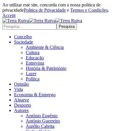
Ao utilizar este site, concorda com a nossa politica de
privacidade
Politica de Privacidade
e
Termos e Condições
.
Accept
Concelho
Sociedade
Ambiente & Ciência
Cultura
Educação
Entrevista
História & Património
Lazer
Política
Opinião
Vida
Economia & Emprego
Algarve
Desporto
Autores
António Eugénio
António Guerreiro
Aurélio Cabrita