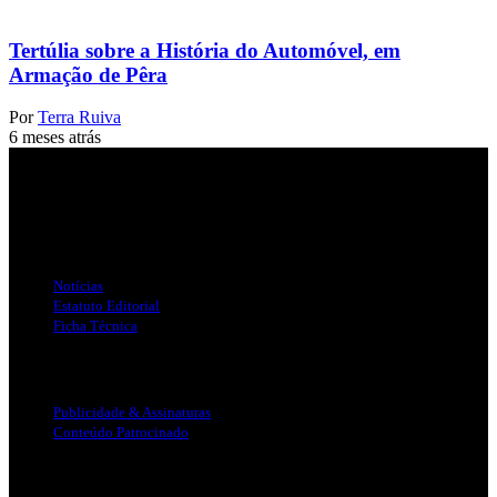
Tertúlia sobre a História do Automóvel, em
Armação de Pêra
Por
Terra Ruiva
6 meses atrás
Jornal Local do Concelho de Silves.
Links Úteis
Notícias
Estatuto Editorial
Ficha Técnica
Publicidade
Publicidade & Assinaturas
Conteúdo Patrocinado
Info Legal