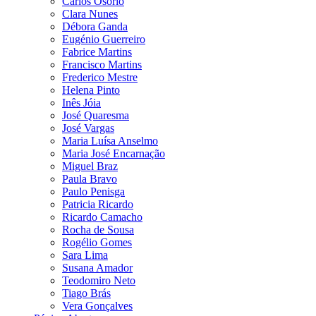
Carlos Osório
Clara Nunes
Débora Ganda
Eugénio Guerreiro
Fabrice Martins
Francisco Martins
Frederico Mestre
Helena Pinto
Inês Jóia
José Quaresma
José Vargas
Maria Luísa Anselmo
Maria José Encarnação
Miguel Braz
Paula Bravo
Paulo Penisga
Patricia Ricardo
Ricardo Camacho
Rocha de Sousa
Rogélio Gomes
Sara Lima
Susana Amador
Teodomiro Neto
Tiago Brás
Vera Gonçalves