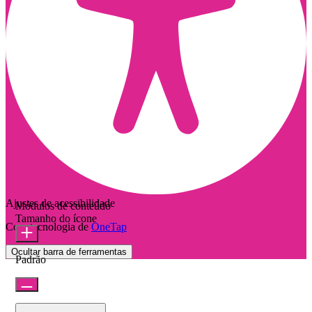
Ajustes de acessibilidade
Módulos de conteúdo
Tamanho do ícone
Com tecnologia de
OneTap
Ocultar barra de ferramentas
Padrão