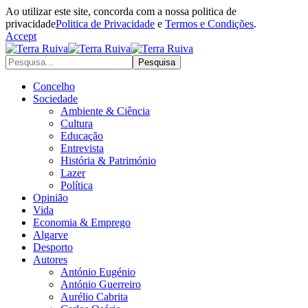
Ao utilizar este site, concorda com a nossa politica de
privacidade
Politica de Privacidade
e
Termos e Condições
.
Accept
Concelho
Sociedade
Ambiente & Ciência
Cultura
Educação
Entrevista
História & Património
Lazer
Política
Opinião
Vida
Economia & Emprego
Algarve
Desporto
Autores
António Eugénio
António Guerreiro
Aurélio Cabrita