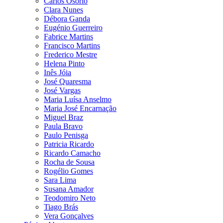
Carlos Osório
Clara Nunes
Débora Ganda
Eugénio Guerreiro
Fabrice Martins
Francisco Martins
Frederico Mestre
Helena Pinto
Inês Jóia
José Quaresma
José Vargas
Maria Luísa Anselmo
Maria José Encarnação
Miguel Braz
Paula Bravo
Paulo Penisga
Patricia Ricardo
Ricardo Camacho
Rocha de Sousa
Rogélio Gomes
Sara Lima
Susana Amador
Teodomiro Neto
Tiago Brás
Vera Gonçalves