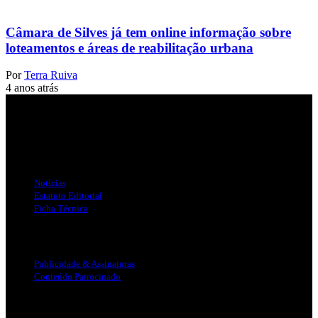
Câmara de Silves já tem online informação sobre
loteamentos e áreas de reabilitação urbana
Por
Terra Ruiva
4 anos atrás
Jornal Local do Concelho de Silves.
Links Úteis
Notícias
Estatuto Editorial
Ficha Técnica
Publicidade
Publicidade & Assinaturas
Conteúdo Patrocinado
Info Legal