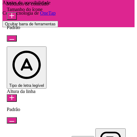
Ajustes de acessibilidade
Módulos de conteúdo
Tamanho do ícone
Com tecnologia de
OneTap
Ocultar barra de ferramentas
Padrão
Tipo de letra legível
Altura da linha
Padrão