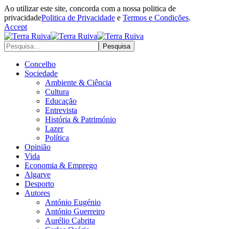
Ao utilizar este site, concorda com a nossa politica de
privacidade
Politica de Privacidade
e
Termos e Condições
.
Accept
Concelho
Sociedade
Ambiente & Ciência
Cultura
Educação
Entrevista
História & Património
Lazer
Política
Opinião
Vida
Economia & Emprego
Algarve
Desporto
Autores
António Eugénio
António Guerreiro
Aurélio Cabrita