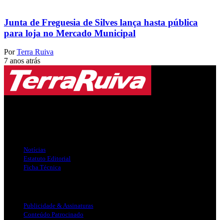
Junta de Freguesia de Silves lança hasta pública
para loja no Mercado Municipal
Por
Terra Ruiva
7 anos atrás
Jornal Local do Concelho de Silves.
Links Úteis
Notícias
Estatuto Editorial
Ficha Técnica
Publicidade
Publicidade & Assinaturas
Conteúdo Patrocinado