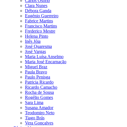
Carlos Osório
Clara Nunes
Débora Ganda
Eugénio Guerreiro
Fabrice Martins
Francisco Martins
Frederico Mestre
Helena Pinto
Inês Jóia
José Quaresma
José Vargas
Maria Luísa Anselmo
Maria José Encarnação
Miguel Braz
Paula Bravo
Paulo Penisga
Patricia Ricardo
Ricardo Camacho
Rocha de Sousa
Rogélio Gomes
Sara Lima
Susana Amador
Teodomiro Neto
Tiago Brás
Vera Gonçalves