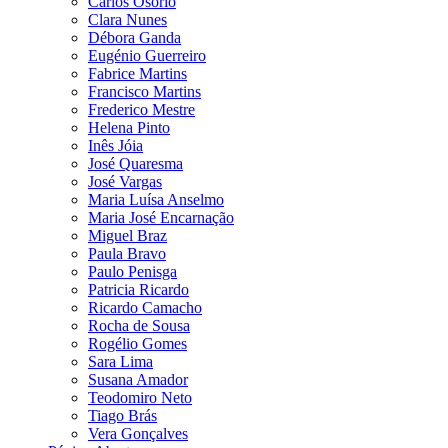
Carlos Osório
Clara Nunes
Débora Ganda
Eugénio Guerreiro
Fabrice Martins
Francisco Martins
Frederico Mestre
Helena Pinto
Inês Jóia
José Quaresma
José Vargas
Maria Luísa Anselmo
Maria José Encarnação
Miguel Braz
Paula Bravo
Paulo Penisga
Patricia Ricardo
Ricardo Camacho
Rocha de Sousa
Rogélio Gomes
Sara Lima
Susana Amador
Teodomiro Neto
Tiago Brás
Vera Gonçalves