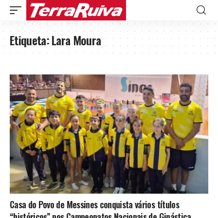
Etiqueta:
Lara Moura
Casa do Povo de Messines conquista vários títulos
“históricos” nos Campeonatos Nacionais de Ginástica