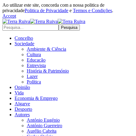
Ao utilizar este site, concorda com a nossa politica de
privacidade
Politica de Privacidade
e
Termos e Condições
.
Accept
Concelho
Sociedade
Ambiente & Ciência
Cultura
Educação
Entrevista
História & Património
Lazer
Política
Opinião
Vida
Economia & Emprego
Algarve
Desporto
Autores
António Eugénio
António Guerreiro
Aurélio Cabrita