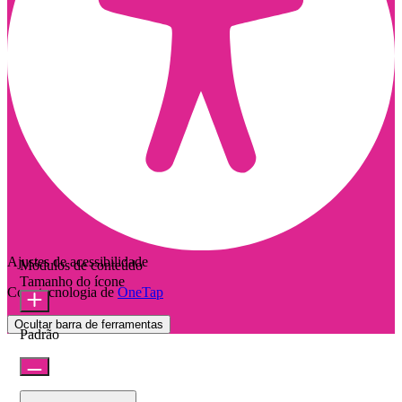
Ajustes de acessibilidade
Módulos de conteúdo
Tamanho do ícone
Com tecnologia de
OneTap
Ocultar barra de ferramentas
Padrão