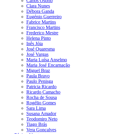
Carlos Osório
Clara Nunes
Débora Ganda
Eugénio Guerreiro
Fabrice Martins
Francisco Martins
Frederico Mestre
Helena Pinto
Inês Jóia
José Quaresma
José Vargas
Maria Luísa Anselmo
Maria José Encarnação
Miguel Braz
Paula Bravo
Paulo Penisga
Patricia Ricardo
Ricardo Camacho
Rocha de Sousa
Rogélio Gomes
Sara Lima
Susana Amador
Teodomiro Neto
Tiago Brás
Vera Gonçalves