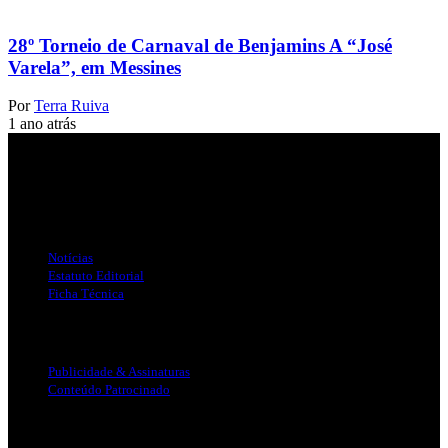
28º Torneio de Carnaval de Benjamins A “José
Varela”, em Messines
Por
Terra Ruiva
1 ano atrás
Jornal Local do Concelho de Silves.
Links Úteis
Notícias
Estatuto Editorial
Ficha Técnica
Publicidade
Publicidade & Assinaturas
Conteúdo Patrocinado
Info Legal