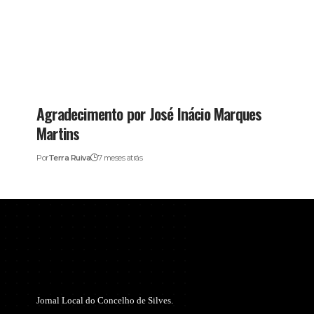
Agradecimento por José Inácio Marques
Martins
Por
Terra Ruiva
7 meses atrás
Jornal Local do Concelho de Silves.