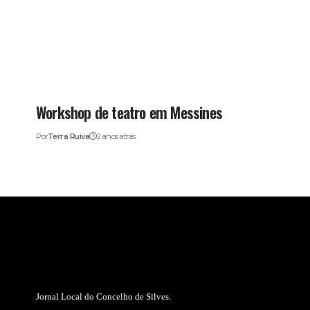
Workshop de teatro em Messines
Por
Terra Ruiva
2 anos atrás
Jornal Local do Concelho de Silves.