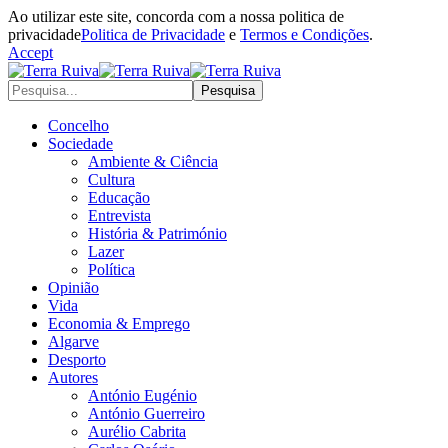
Ao utilizar este site, concorda com a nossa politica de
privacidade
Politica de Privacidade
e
Termos e Condições
.
Accept
Concelho
Sociedade
Ambiente & Ciência
Cultura
Educação
Entrevista
História & Património
Lazer
Política
Opinião
Vida
Economia & Emprego
Algarve
Desporto
Autores
António Eugénio
António Guerreiro
Aurélio Cabrita