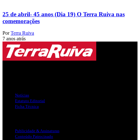
25 de abril- 45 anos (Dia 19) O Terra Ruiva nas
comemorações
Por
Terra Ruiva
7 anos atrás
Jornal Local do Concelho de Silves.
Links Úteis
Notícias
Estatuto Editorial
Ficha Técnica
Publicidade
Publicidade & Assinaturas
Conteúdo Patrocinado