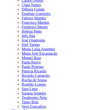
Carlos Osório
Clara Nunes
Débora Ganda
Eugénio Guerreiro
Fabrice Martins
Francisco Martins
Frederico Mestre
Helena Pinto
Inês Jóia
José Quaresma
José Vargas
Maria Luísa Anselmo
Maria José Encarnação
Miguel Braz
Paula Bravo
Paulo Penisga
Patricia Ricardo
Ricardo Camacho
Rocha de Sousa
Rogélio Gomes
Sara Lima
Susana Amador
Teodomiro Neto
Tiago Brás
Vera Gonçalves