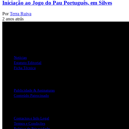
Iniciação ao Jogo do Pau Português, em Silves
Por
Terra Ruiva
2 anos atrás
Jornal Local do Concelho de Silves.
Links Úteis
Notícias
Estatuto Editorial
Ficha Técnica
Publicidade
Publicidade & Assinaturas
Conteúdo Patrocinado
Info Legal
Contactos e Info Legal
Termos e Condições
Politica de Privacidade