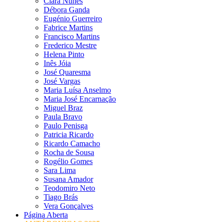
Clara Nunes
Débora Ganda
Eugénio Guerreiro
Fabrice Martins
Francisco Martins
Frederico Mestre
Helena Pinto
Inês Jóia
José Quaresma
José Vargas
Maria Luísa Anselmo
Maria José Encarnação
Miguel Braz
Paula Bravo
Paulo Penisga
Patricia Ricardo
Ricardo Camacho
Rocha de Sousa
Rogélio Gomes
Sara Lima
Susana Amador
Teodomiro Neto
Tiago Brás
Vera Gonçalves
Página Aberta