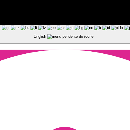
ted by Pixart
English