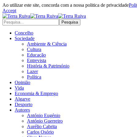
Ao utilizar este site, concorda com a nossa politica de privacidade
Poli
Accept
Concelho
Sociedade
Ambiente & Ciência
Cultura
Educação
Entrevista
História & Património
Lazer
Política
Opinião
Vida
Economia & Emprego
Algarve
Desporto
Autores
António Eugénio
António Guerreiro
Aurélio Cabrita
Carlos Osório