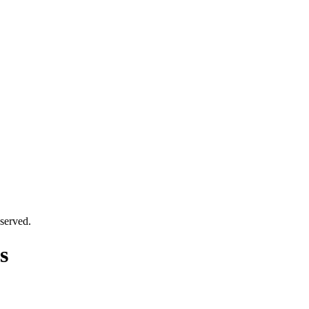
served.
s