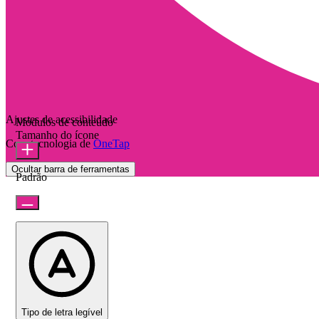
Ajustes de acessibilidade
Módulos de conteúdo
Tamanho do ícone
Com tecnologia de
OneTap
Ocultar barra de ferramentas
Padrão
Tipo de letra legível