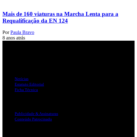
Mais de 160 viaturas na Marcha Lenta para a
Requalificação da EN 124
Por
Paula Bravo
8 anos atrás
Jornal Local do Concelho de Silves.
Links Úteis
Notícias
Estatuto Editorial
Ficha Técnica
Publicidade
Publicidade & Assinaturas
Conteúdo Patrocinado
Info Legal