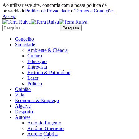
Ao utilizar este site, concorda com a nossa politica de
privacidade
Politica de Privacidade
e
Termos e Condições
.
Accept
Concelho
Sociedade
Ambiente & Ciência
Cultura
Educação
Entrevista
História & Património
Lazer
Política
Opinião
Vida
Economia & Emprego
Algarve
Desporto
Autores
António Eugénio
António Guerreiro
Aurélio Cabrita