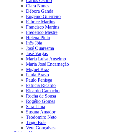
Carlos Osório
Clara Nunes
Débora Ganda
Eugénio Guerreiro
Fabrice Martins
Francisco Martins
Frederico Mestre
Helena Pinto
Inês Jóia
José Quaresma
José Vargas
Maria Luísa Anselmo
Maria José Encarnação
Miguel Braz
Paula Bravo
Paulo Penisga
Patricia Ricardo
Ricardo Camacho
Rocha de Sousa
Rogélio Gomes
Sara Lima
Susana Amador
Teodomiro Neto
Tiago Brás
Vera Gonçalves