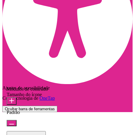
Ajustes de acessibilidade
Módulos de conteúdo
Tamanho do ícone
Com tecnologia de
OneTap
Ocultar barra de ferramentas
Padrão