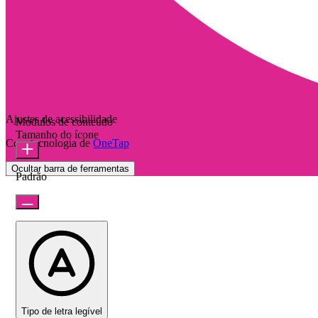
Ajustes de acessibilidade
Módulos de conteúdo
Tamanho do ícone
Com tecnologia de
OneTap
Ocultar barra de ferramentas
Padrão
Tipo de letra legível