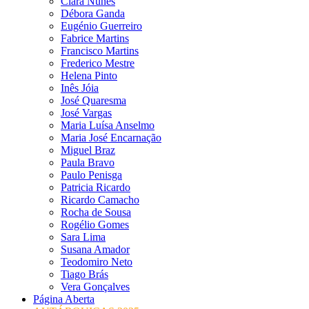
Clara Nunes
Débora Ganda
Eugénio Guerreiro
Fabrice Martins
Francisco Martins
Frederico Mestre
Helena Pinto
Inês Jóia
José Quaresma
José Vargas
Maria Luísa Anselmo
Maria José Encarnação
Miguel Braz
Paula Bravo
Paulo Penisga
Patricia Ricardo
Ricardo Camacho
Rocha de Sousa
Rogélio Gomes
Sara Lima
Susana Amador
Teodomiro Neto
Tiago Brás
Vera Gonçalves
Página Aberta