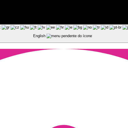
ted by Pixart
English