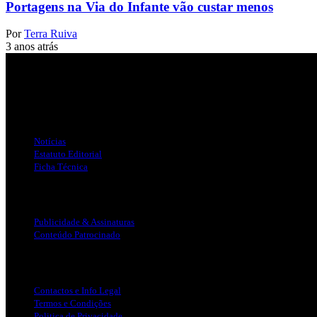
Portagens na Via do Infante vão custar menos
Por
Terra Ruiva
3 anos atrás
Jornal Local do Concelho de Silves.
Links Úteis
Notícias
Estatuto Editorial
Ficha Técnica
Publicidade
Publicidade & Assinaturas
Conteúdo Patrocinado
Info Legal
Contactos e Info Legal
Termos e Condições
Politica de Privacidade