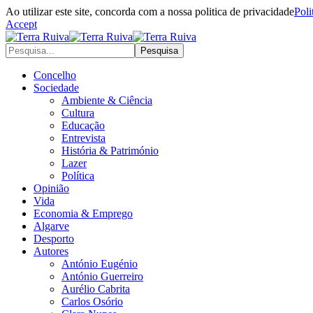
Ao utilizar este site, concorda com a nossa politica de privacidade
Poli
Accept
Concelho
Sociedade
Ambiente & Ciência
Cultura
Educação
Entrevista
História & Património
Lazer
Política
Opinião
Vida
Economia & Emprego
Algarve
Desporto
Autores
António Eugénio
António Guerreiro
Aurélio Cabrita
Carlos Osório