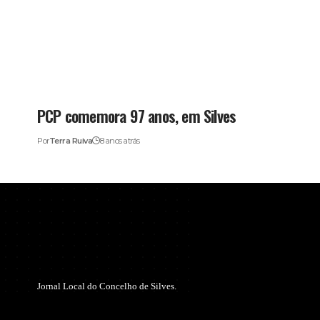
PCP comemora 97 anos, em Silves
Por
Terra Ruiva
8 anos atrás
Jornal Local do Concelho de Silves.