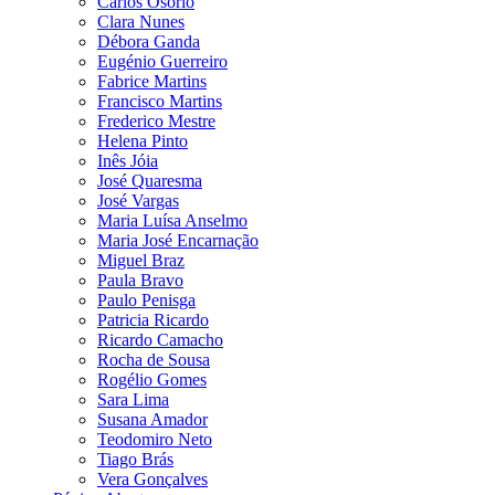
Carlos Osório
Clara Nunes
Débora Ganda
Eugénio Guerreiro
Fabrice Martins
Francisco Martins
Frederico Mestre
Helena Pinto
Inês Jóia
José Quaresma
José Vargas
Maria Luísa Anselmo
Maria José Encarnação
Miguel Braz
Paula Bravo
Paulo Penisga
Patricia Ricardo
Ricardo Camacho
Rocha de Sousa
Rogélio Gomes
Sara Lima
Susana Amador
Teodomiro Neto
Tiago Brás
Vera Gonçalves