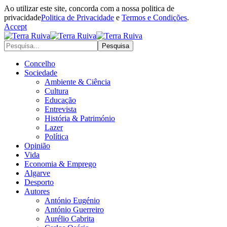
Ao utilizar este site, concorda com a nossa politica de
privacidade
Politica de Privacidade
e
Termos e Condições
.
Accept
Concelho
Sociedade
Ambiente & Ciência
Cultura
Educação
Entrevista
História & Património
Lazer
Política
Opinião
Vida
Economia & Emprego
Algarve
Desporto
Autores
António Eugénio
António Guerreiro
Aurélio Cabrita