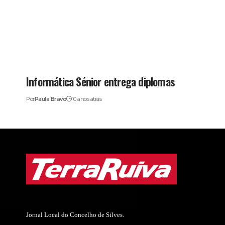
Informática Sénior entrega diplomas
Por
Paula Bravo
10 anos atrás
Jornal Local do Concelho de Silves.