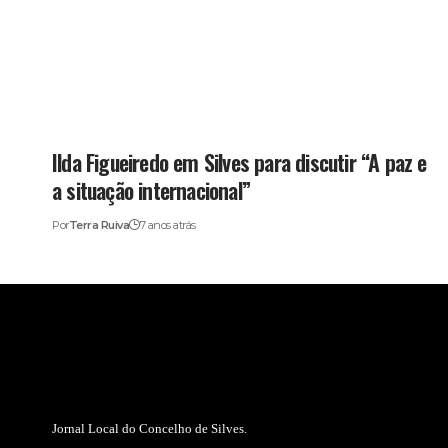
Ilda Figueiredo em Silves para discutir “A paz e
a situação internacional”
Por
Terra Ruiva
7 anos atrás
Jornal Local do Concelho de Silves.