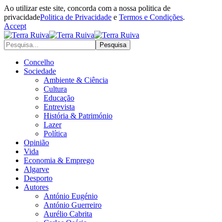
Ao utilizar este site, concorda com a nossa politica de
privacidade
Politica de Privacidade
e
Termos e Condições
.
Accept
Concelho
Sociedade
Ambiente & Ciência
Cultura
Educação
Entrevista
História & Património
Lazer
Política
Opinião
Vida
Economia & Emprego
Algarve
Desporto
Autores
António Eugénio
António Guerreiro
Aurélio Cabrita