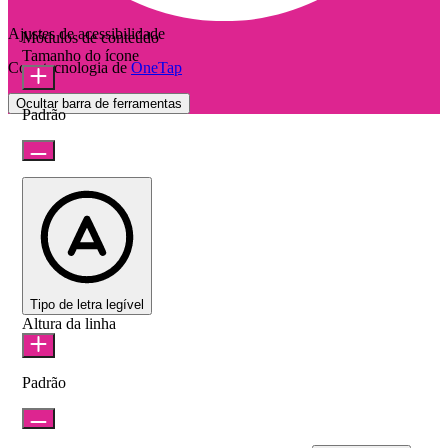
Ajustes de acessibilidade
Módulos de conteúdo
Tamanho do ícone
Com tecnologia de
OneTap
Ocultar barra de ferramentas
Padrão
Tipo de letra legível
Altura da linha
Padrão