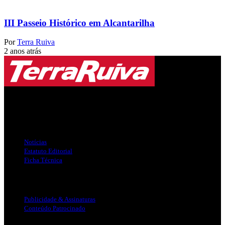
III Passeio Histórico em Alcantarilha
Por
Terra Ruiva
2 anos atrás
Jornal Local do Concelho de Silves.
Links Úteis
Notícias
Estatuto Editorial
Ficha Técnica
Publicidade
Publicidade & Assinaturas
Conteúdo Patrocinado