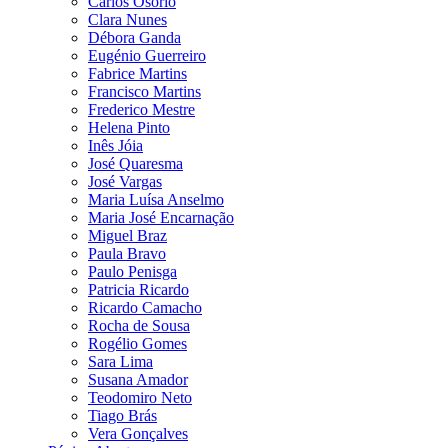
Carlos Osório
Clara Nunes
Débora Ganda
Eugénio Guerreiro
Fabrice Martins
Francisco Martins
Frederico Mestre
Helena Pinto
Inês Jóia
José Quaresma
José Vargas
Maria Luísa Anselmo
Maria José Encarnação
Miguel Braz
Paula Bravo
Paulo Penisga
Patricia Ricardo
Ricardo Camacho
Rocha de Sousa
Rogélio Gomes
Sara Lima
Susana Amador
Teodomiro Neto
Tiago Brás
Vera Gonçalves