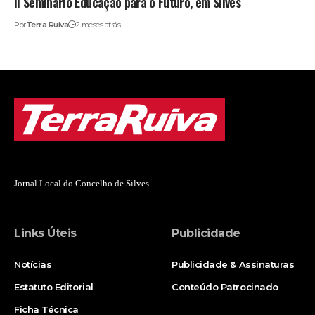
II Seminário Educação para o Futuro, em Silves
Por
Terra Ruiva
2 meses atrás
Jornal Local do Concelho de Silves.
Links Úteis
Publicidade
Notícias
Publicidade & Assinaturas
Estatuto Editorial
Conteúdo Patrocinado
Ficha Técnica