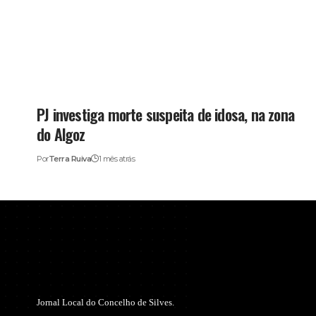
PJ investiga morte suspeita de idosa, na zona
do Algoz
Por
Terra Ruiva
1 mês atrás
Jornal Local do Concelho de Silves.