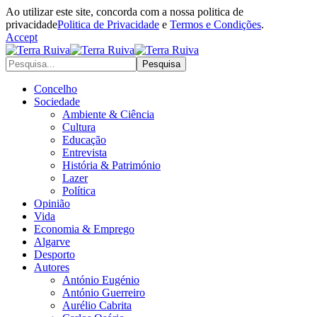
Ao utilizar este site, concorda com a nossa politica de
privacidade
Politica de Privacidade
e
Termos e Condições
.
Accept
Concelho
Sociedade
Ambiente & Ciência
Cultura
Educação
Entrevista
História & Património
Lazer
Política
Opinião
Vida
Economia & Emprego
Algarve
Desporto
Autores
António Eugénio
António Guerreiro
Aurélio Cabrita