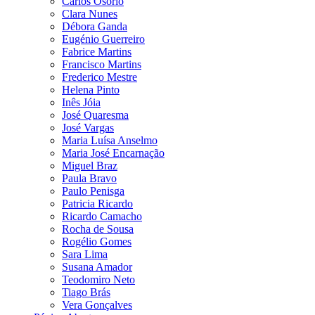
Carlos Osório
Clara Nunes
Débora Ganda
Eugénio Guerreiro
Fabrice Martins
Francisco Martins
Frederico Mestre
Helena Pinto
Inês Jóia
José Quaresma
José Vargas
Maria Luísa Anselmo
Maria José Encarnação
Miguel Braz
Paula Bravo
Paulo Penisga
Patricia Ricardo
Ricardo Camacho
Rocha de Sousa
Rogélio Gomes
Sara Lima
Susana Amador
Teodomiro Neto
Tiago Brás
Vera Gonçalves