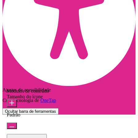
Ajustes de acessibilidade
Módulos de conteúdo
Tamanho do ícone
Com tecnologia de
OneTap
Ocultar barra de ferramentas
Padrão