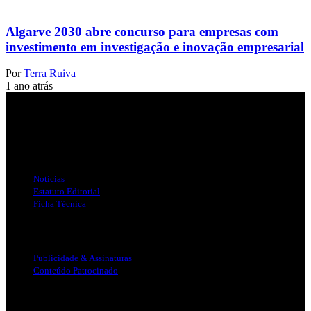
Algarve 2030 abre concurso para empresas com
investimento em investigação e inovação empresarial
Por
Terra Ruiva
1 ano atrás
Jornal Local do Concelho de Silves.
Links Úteis
Notícias
Estatuto Editorial
Ficha Técnica
Publicidade
Publicidade & Assinaturas
Conteúdo Patrocinado
Info Legal