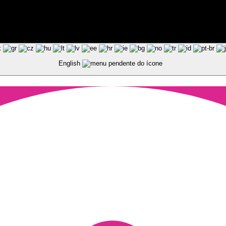
ted by Pixart
English