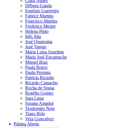
Clara Nunes
Débora Ganda
Eugénio Guerreiro
Fabrice Martins
Francisco Martins
Frederico Mestre
Helena Pinto
Inês Jóia
José Quaresma
José Vargas
Maria Luísa Anselmo
Maria José Encarnação
Miguel Braz
Paula Bravo
Paulo Penisga
Patricia Ricardo
Ricardo Camacho
Rocha de Sousa
Rogélio Gomes
Sara Lima
Susana Amador
Teodomiro Neto
Tiago Brás
Vera Gonçalves
Página Aberta