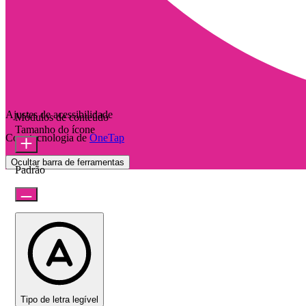
Ajustes de acessibilidade
Módulos de conteúdo
Tamanho do ícone
Com tecnologia de
OneTap
Ocultar barra de ferramentas
Padrão
Tipo de letra legível