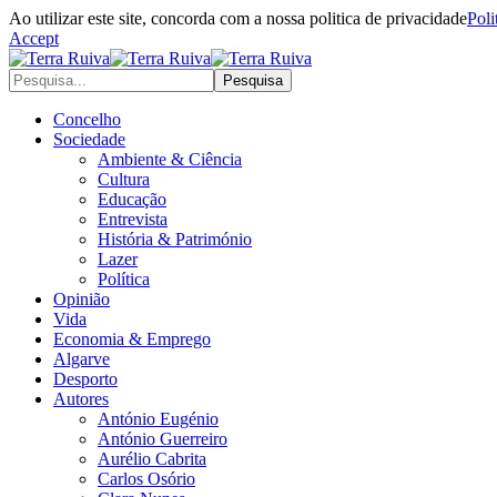
Ao utilizar este site, concorda com a nossa politica de privacidade
Poli
Accept
Concelho
Sociedade
Ambiente & Ciência
Cultura
Educação
Entrevista
História & Património
Lazer
Política
Opinião
Vida
Economia & Emprego
Algarve
Desporto
Autores
António Eugénio
António Guerreiro
Aurélio Cabrita
Carlos Osório