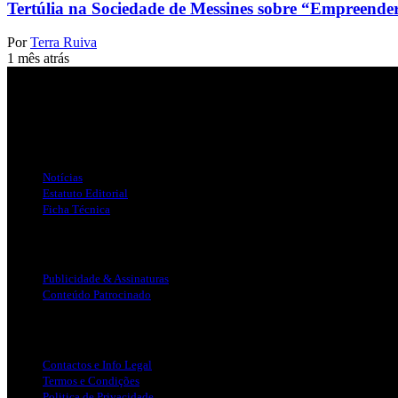
Tertúlia na Sociedade de Messines sobre “Empreender
Por
Terra Ruiva
1 mês atrás
Jornal Local do Concelho de Silves.
Links Úteis
Notícias
Estatuto Editorial
Ficha Técnica
Publicidade
Publicidade & Assinaturas
Conteúdo Patrocinado
Info Legal
Contactos e Info Legal
Termos e Condições
Politica de Privacidade