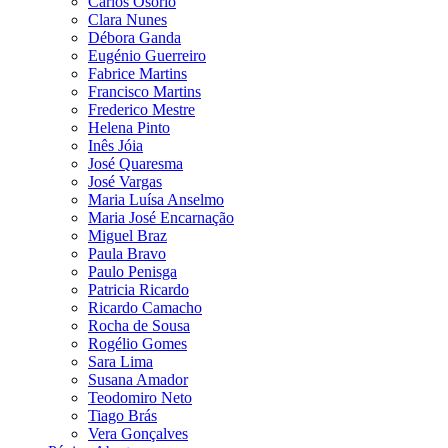
Carlos Osório
Clara Nunes
Débora Ganda
Eugénio Guerreiro
Fabrice Martins
Francisco Martins
Frederico Mestre
Helena Pinto
Inês Jóia
José Quaresma
José Vargas
Maria Luísa Anselmo
Maria José Encarnação
Miguel Braz
Paula Bravo
Paulo Penisga
Patricia Ricardo
Ricardo Camacho
Rocha de Sousa
Rogélio Gomes
Sara Lima
Susana Amador
Teodomiro Neto
Tiago Brás
Vera Gonçalves