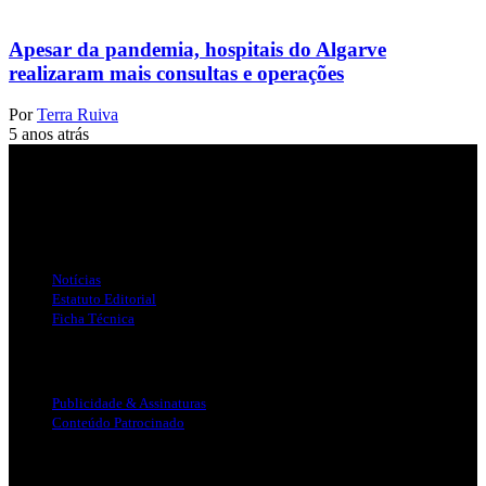
Apesar da pandemia, hospitais do Algarve
realizaram mais consultas e operações
Por
Terra Ruiva
5 anos atrás
Jornal Local do Concelho de Silves.
Links Úteis
Notícias
Estatuto Editorial
Ficha Técnica
Publicidade
Publicidade & Assinaturas
Conteúdo Patrocinado
Info Legal