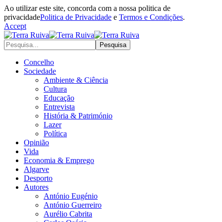
Ao utilizar este site, concorda com a nossa politica de
privacidade
Politica de Privacidade
e
Termos e Condições
.
Accept
Concelho
Sociedade
Ambiente & Ciência
Cultura
Educação
Entrevista
História & Património
Lazer
Política
Opinião
Vida
Economia & Emprego
Algarve
Desporto
Autores
António Eugénio
António Guerreiro
Aurélio Cabrita