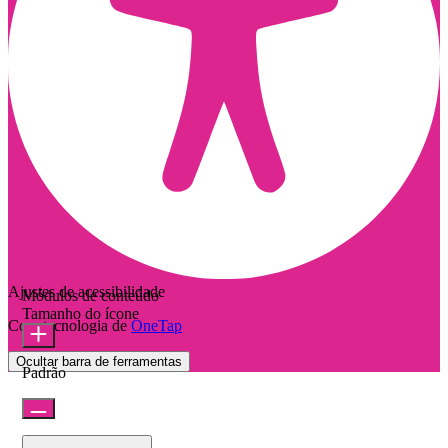
Ajustes de acessibilidade
Módulos de conteúdo
Tamanho do ícone
Com tecnologia de
OneTap
Ocultar barra de ferramentas
Padrão