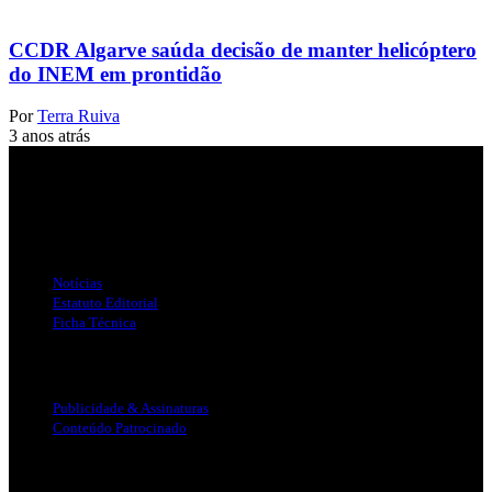
CCDR Algarve saúda decisão de manter helicóptero
do INEM em prontidão
Por
Terra Ruiva
3 anos atrás
Jornal Local do Concelho de Silves.
Links Úteis
Notícias
Estatuto Editorial
Ficha Técnica
Publicidade
Publicidade & Assinaturas
Conteúdo Patrocinado
Info Legal