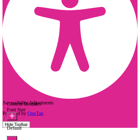
Accessibility Adjustments
Content Modules
Font Size
Powered by
OneTap
Hide Toolbar
Default