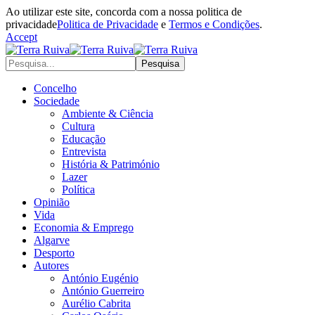
Ao utilizar este site, concorda com a nossa politica de
privacidade
Politica de Privacidade
e
Termos e Condições
.
Accept
Concelho
Sociedade
Ambiente & Ciência
Cultura
Educação
Entrevista
História & Património
Lazer
Política
Opinião
Vida
Economia & Emprego
Algarve
Desporto
Autores
António Eugénio
António Guerreiro
Aurélio Cabrita