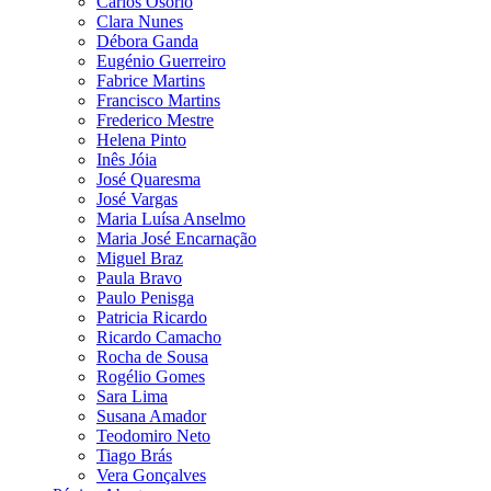
Carlos Osório
Clara Nunes
Débora Ganda
Eugénio Guerreiro
Fabrice Martins
Francisco Martins
Frederico Mestre
Helena Pinto
Inês Jóia
José Quaresma
José Vargas
Maria Luísa Anselmo
Maria José Encarnação
Miguel Braz
Paula Bravo
Paulo Penisga
Patricia Ricardo
Ricardo Camacho
Rocha de Sousa
Rogélio Gomes
Sara Lima
Susana Amador
Teodomiro Neto
Tiago Brás
Vera Gonçalves