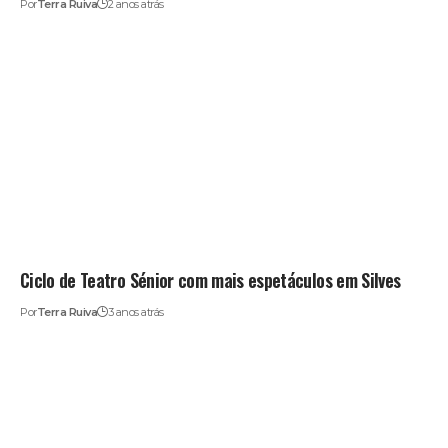
Por
Terra Ruiva
2 anos atrás
Ciclo de Teatro Sénior com mais espetáculos em Silves
Por
Terra Ruiva
3 anos atrás