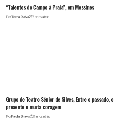
“Talentos do Campo à Praia”, em Messines
Por
Terra Ruiva
7 anos atrás
Grupo de Teatro Sénior de Silves, Entre o passado, o
presente e muita coragem
Por
Paula Bravo
9 anos atrás