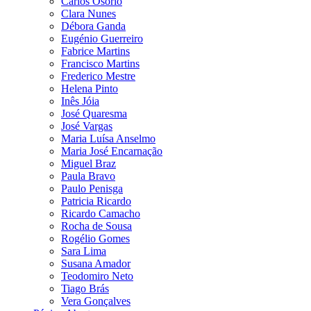
Carlos Osório
Clara Nunes
Débora Ganda
Eugénio Guerreiro
Fabrice Martins
Francisco Martins
Frederico Mestre
Helena Pinto
Inês Jóia
José Quaresma
José Vargas
Maria Luísa Anselmo
Maria José Encarnação
Miguel Braz
Paula Bravo
Paulo Penisga
Patricia Ricardo
Ricardo Camacho
Rocha de Sousa
Rogélio Gomes
Sara Lima
Susana Amador
Teodomiro Neto
Tiago Brás
Vera Gonçalves