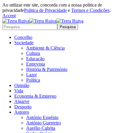
Ao utilizar este site, concorda com a nossa politica de
privacidade
Politica de Privacidade
e
Termos e Condições
.
Accept
Concelho
Sociedade
Ambiente & Ciência
Cultura
Educação
Entrevista
História & Património
Lazer
Política
Opinião
Vida
Economia & Emprego
Algarve
Desporto
Autores
António Eugénio
António Guerreiro
Aurélio Cabrita