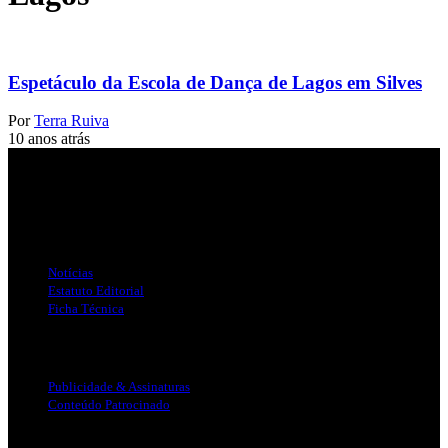
Espetáculo da Escola de Dança de Lagos em Silves
Por
Terra Ruiva
10 anos atrás
Jornal Local do Concelho de Silves.
Links Úteis
Notícias
Estatuto Editorial
Ficha Técnica
Publicidade
Publicidade & Assinaturas
Conteúdo Patrocinado
Info Legal