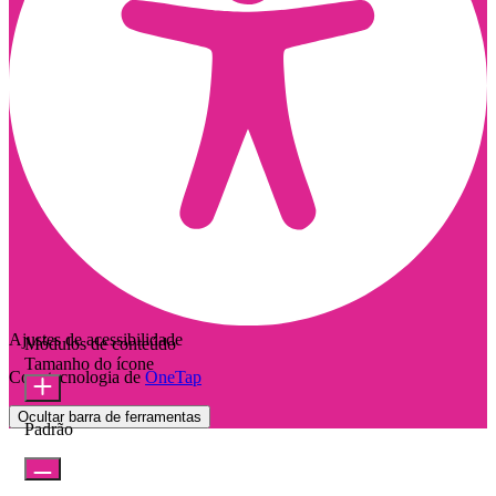
Ajustes de acessibilidade
Módulos de conteúdo
Tamanho do ícone
Com tecnologia de
OneTap
Ocultar barra de ferramentas
Padrão