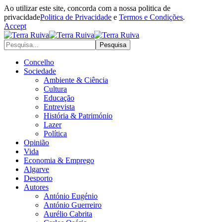
Ao utilizar este site, concorda com a nossa politica de
privacidade
Politica de Privacidade
e
Termos e Condições
.
Accept
Concelho
Sociedade
Ambiente & Ciência
Cultura
Educação
Entrevista
História & Património
Lazer
Política
Opinião
Vida
Economia & Emprego
Algarve
Desporto
Autores
António Eugénio
António Guerreiro
Aurélio Cabrita