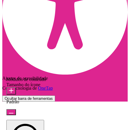
Ajustes de acessibilidade
Módulos de conteúdo
Tamanho do ícone
Com tecnologia de
OneTap
Ocultar barra de ferramentas
Padrão