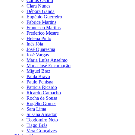
Carlos Osório
Clara Nunes
Débora Ganda
Eugénio Guerreiro
Fabrice Martins
Francisco Martins
Frederico Mestre
Helena Pinto
Inês Jóia
José Quaresma
José Vargas
Maria Luísa Anselmo
Maria José Encarnação
Miguel Braz
Paula Bravo
Paulo Penisga
Patricia Ricardo
Ricardo Camacho
Rocha de Sousa
Rogélio Gomes
Sara Lima
Susana Amador
Teodomiro Neto
Tiago Brás
Vera Gonçalves