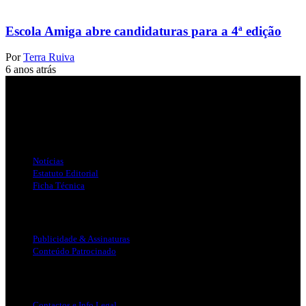
Escola Amiga abre candidaturas para a 4ª edição
Por
Terra Ruiva
6 anos atrás
Jornal Local do Concelho de Silves.
Links Úteis
Notícias
Estatuto Editorial
Ficha Técnica
Publicidade
Publicidade & Assinaturas
Conteúdo Patrocinado
Info Legal
Contactos e Info Legal