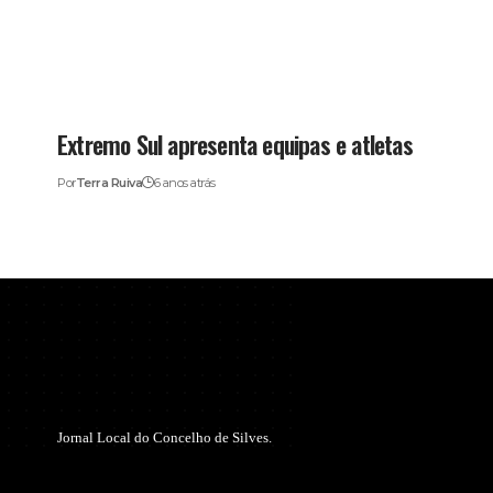
Extremo Sul apresenta equipas e atletas
Por
Terra Ruiva
6 anos atrás
Jornal Local do Concelho de Silves.