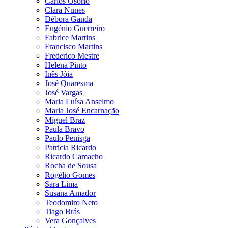
Carlos Osório
Clara Nunes
Débora Ganda
Eugénio Guerreiro
Fabrice Martins
Francisco Martins
Frederico Mestre
Helena Pinto
Inês Jóia
José Quaresma
José Vargas
Maria Luísa Anselmo
Maria José Encarnação
Miguel Braz
Paula Bravo
Paulo Penisga
Patricia Ricardo
Ricardo Camacho
Rocha de Sousa
Rogélio Gomes
Sara Lima
Susana Amador
Teodomiro Neto
Tiago Brás
Vera Gonçalves