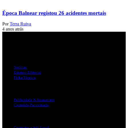
Época Balnear registou 26 acidentes mortais
Por
Terra Ruiva
4 anos atrás
Jornal Local do Concelho de Silves.
Links Úteis
Notícias
Estatuto Editorial
Ficha Técnica
Publicidade
Publicidade & Assinaturas
Conteúdo Patrocinado
Info Legal
Contactos e Info Legal