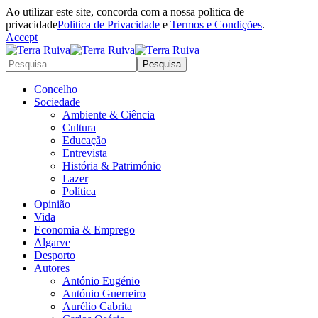
Ao utilizar este site, concorda com a nossa politica de
privacidade
Politica de Privacidade
e
Termos e Condições
.
Accept
Concelho
Sociedade
Ambiente & Ciência
Cultura
Educação
Entrevista
História & Património
Lazer
Política
Opinião
Vida
Economia & Emprego
Algarve
Desporto
Autores
António Eugénio
António Guerreiro
Aurélio Cabrita