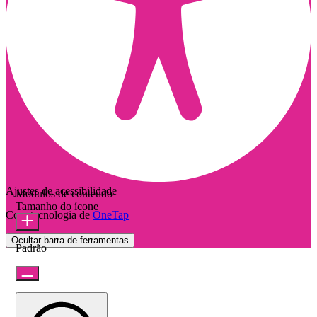
Ajustes de acessibilidade
Módulos de conteúdo
Tamanho do ícone
Com tecnologia de
OneTap
Ocultar barra de ferramentas
Padrão