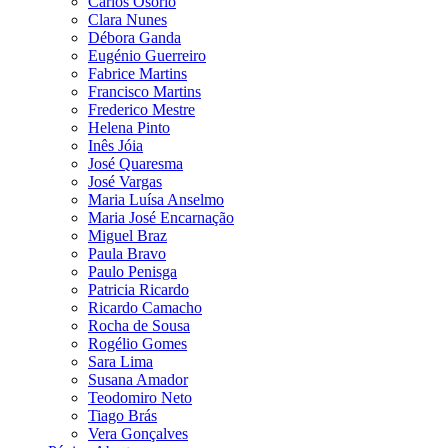
Carlos Osório
Clara Nunes
Débora Ganda
Eugénio Guerreiro
Fabrice Martins
Francisco Martins
Frederico Mestre
Helena Pinto
Inês Jóia
José Quaresma
José Vargas
Maria Luísa Anselmo
Maria José Encarnação
Miguel Braz
Paula Bravo
Paulo Penisga
Patricia Ricardo
Ricardo Camacho
Rocha de Sousa
Rogélio Gomes
Sara Lima
Susana Amador
Teodomiro Neto
Tiago Brás
Vera Gonçalves