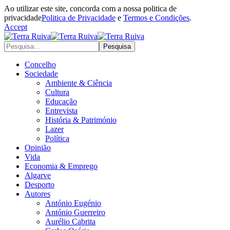
Ao utilizar este site, concorda com a nossa politica de
privacidade
Politica de Privacidade
e
Termos e Condições
.
Accept
Concelho
Sociedade
Ambiente & Ciência
Cultura
Educação
Entrevista
História & Património
Lazer
Política
Opinião
Vida
Economia & Emprego
Algarve
Desporto
Autores
António Eugénio
António Guerreiro
Aurélio Cabrita