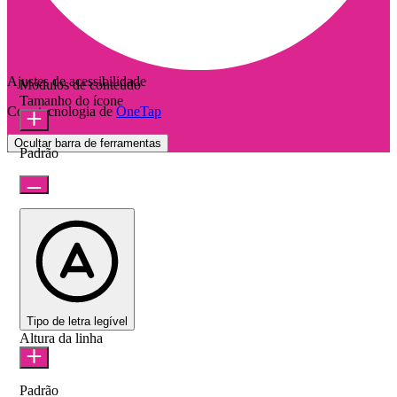
Ajustes de acessibilidade
Módulos de conteúdo
Tamanho do ícone
Com tecnologia de
OneTap
Ocultar barra de ferramentas
Padrão
Tipo de letra legível
Altura da linha
Padrão