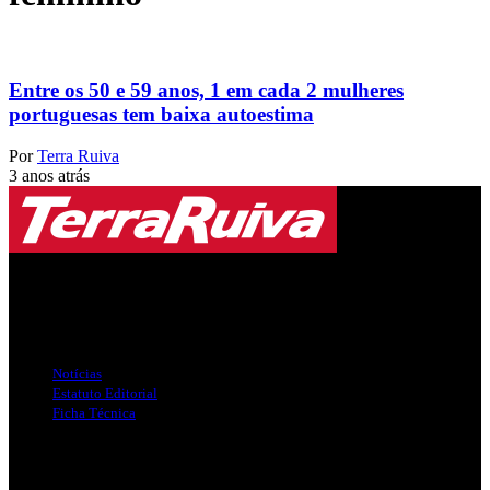
Entre os 50 e 59 anos, 1 em cada 2 mulheres
portuguesas tem baixa autoestima
Por
Terra Ruiva
3 anos atrás
Jornal Local do Concelho de Silves.
Links Úteis
Notícias
Estatuto Editorial
Ficha Técnica
Publicidade