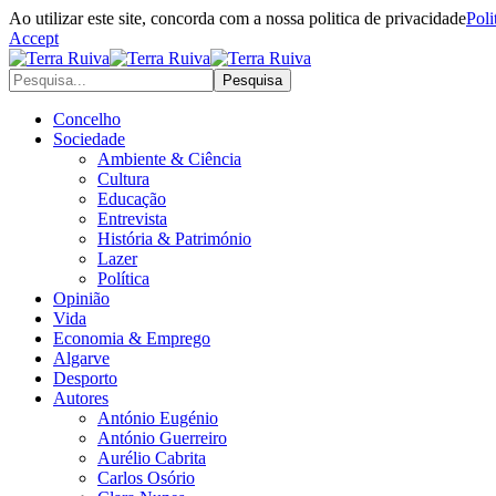
Ao utilizar este site, concorda com a nossa politica de privacidade
Poli
Accept
Concelho
Sociedade
Ambiente & Ciência
Cultura
Educação
Entrevista
História & Património
Lazer
Política
Opinião
Vida
Economia & Emprego
Algarve
Desporto
Autores
António Eugénio
António Guerreiro
Aurélio Cabrita
Carlos Osório