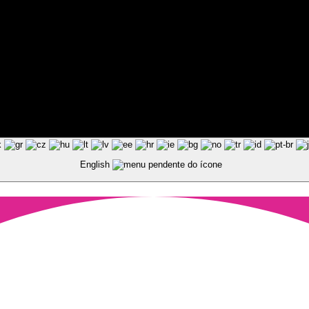
ted by Pixart
English