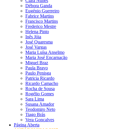
Clara Nunes
Débora Ganda
Eugénio Guerreiro
Fabrice Martins
Francisco Martins
Frederico Mestre
Helena Pinto
Inês Jóia
José Quaresma
José Vargas
Maria Luísa Anselmo
Maria José Encarnação
Miguel Braz
Paula Bravo
Paulo Penisga
Patricia Ricardo
Ricardo Camacho
Rocha de Sousa
Rogélio Gomes
Sara Lima
Susana Amador
Teodomiro Neto
Tiago Brás
Vera Gonçalves
Página Aberta