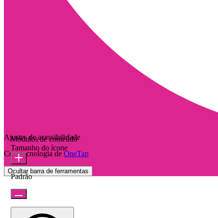
Ajustes de acessibilidade
Módulos de conteúdo
Tamanho do ícone
Com tecnologia de
OneTap
Ocultar barra de ferramentas
Padrão