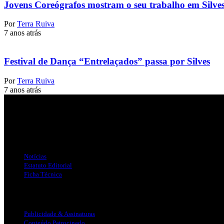
Jovens Coreógrafos mostram o seu trabalho em Silve
Por
Terra Ruiva
7 anos atrás
Festival de Dança “Entrelaçados” passa por Silves
Por
Terra Ruiva
7 anos atrás
Jornal Local do Concelho de Silves.
Links Úteis
Notícias
Estatuto Editorial
Ficha Técnica
Publicidade
Publicidade & Assinaturas
Conteúdo Patrocinado