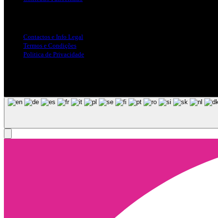
Info Legal
Contactos e Info Legal
Termos e Condições
Politica de Privacidade
Siga-nos nas Redes Sociais
© Copyright 2025, Todos os Direitos Reservados - Terra Ruiva - Crea