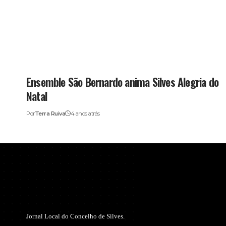
Ensemble São Bernardo anima Silves Alegria do
Natal
Por
Terra Ruiva
4 anos atrás
Jornal Local do Concelho de Silves.