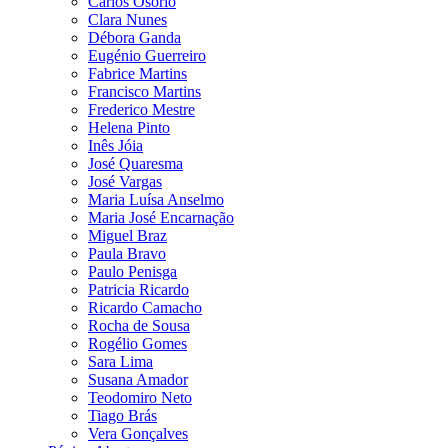
Carlos Osório
Clara Nunes
Débora Ganda
Eugénio Guerreiro
Fabrice Martins
Francisco Martins
Frederico Mestre
Helena Pinto
Inês Jóia
José Quaresma
José Vargas
Maria Luísa Anselmo
Maria José Encarnação
Miguel Braz
Paula Bravo
Paulo Penisga
Patricia Ricardo
Ricardo Camacho
Rocha de Sousa
Rogélio Gomes
Sara Lima
Susana Amador
Teodomiro Neto
Tiago Brás
Vera Gonçalves