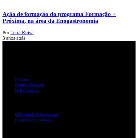
Ação de formação do programa Formação +
Próxima, na área da Enogastronomia
Por
Terra Ruiva
3 anos atrás
Jornal Local do Concelho de Silves.
Links Úteis
Notícias
Estatuto Editorial
Ficha Técnica
Publicidade
Publicidade & Assinaturas
Conteúdo Patrocinado
Info Legal