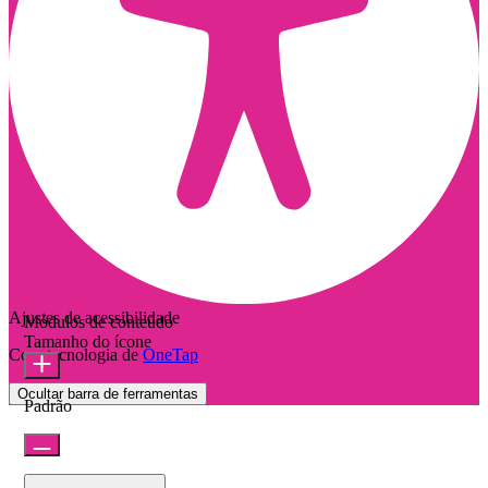
Ajustes de acessibilidade
Módulos de conteúdo
Tamanho do ícone
Com tecnologia de
OneTap
Ocultar barra de ferramentas
Padrão