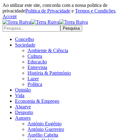
Ao utilizar este site, concorda com a nossa politica de
privacidade
Politica de Privacidade
e
Termos e Condições
.
Accept
Concelho
Sociedade
Ambiente & Ciência
Cultura
Educação
Entrevista
História & Património
Lazer
Política
Opinião
Vida
Economia & Emprego
Algarve
Desporto
Autores
António Eugénio
António Guerreiro
Aurélio Cabrita