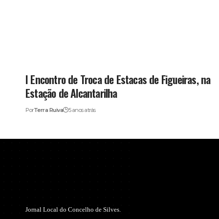
I Encontro de Troca de Estacas de Figueiras, na
Estação de Alcantarilha
Por
Terra Ruiva
5 anos atrás
Jornal Local do Concelho de Silves.