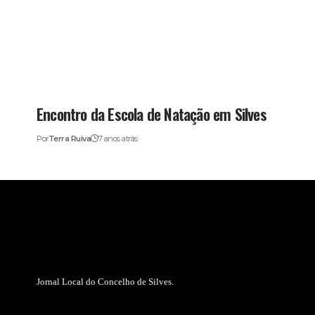
Encontro da Escola de Natação em Silves
Por
Terra Ruiva
7 anos atrás
Jornal Local do Concelho de Silves.