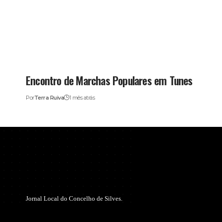
Encontro de Marchas Populares em Tunes
Por
Terra Ruiva
1 mês atrás
Jornal Local do Concelho de Silves.