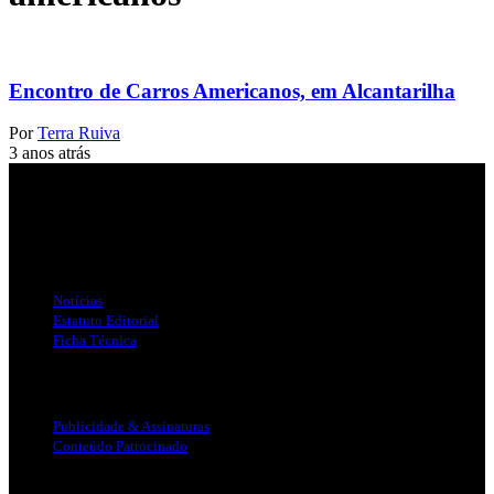
Encontro de Carros Americanos, em Alcantarilha
Por
Terra Ruiva
3 anos atrás
Jornal Local do Concelho de Silves.
Links Úteis
Notícias
Estatuto Editorial
Ficha Técnica
Publicidade
Publicidade & Assinaturas
Conteúdo Patrocinado
Info Legal