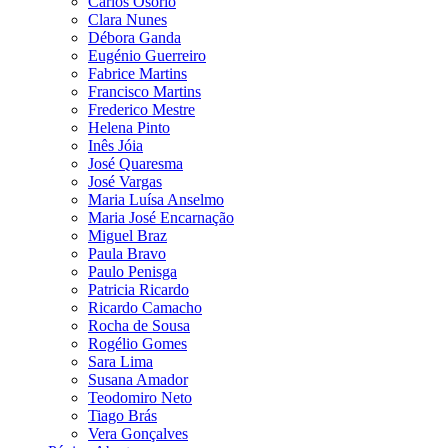
Carlos Osório
Clara Nunes
Débora Ganda
Eugénio Guerreiro
Fabrice Martins
Francisco Martins
Frederico Mestre
Helena Pinto
Inês Jóia
José Quaresma
José Vargas
Maria Luísa Anselmo
Maria José Encarnação
Miguel Braz
Paula Bravo
Paulo Penisga
Patricia Ricardo
Ricardo Camacho
Rocha de Sousa
Rogélio Gomes
Sara Lima
Susana Amador
Teodomiro Neto
Tiago Brás
Vera Gonçalves