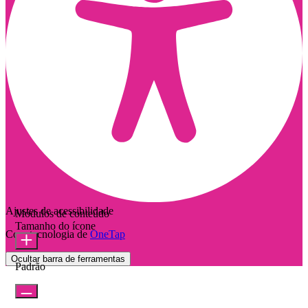
Ajustes de acessibilidade
Módulos de conteúdo
Tamanho do ícone
Com tecnologia de
OneTap
Ocultar barra de ferramentas
Padrão