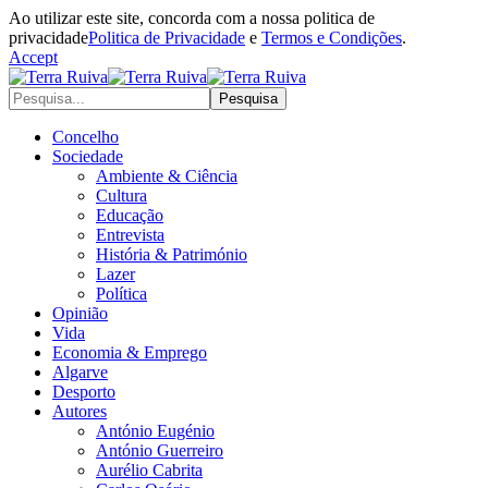
Ao utilizar este site, concorda com a nossa politica de
privacidade
Politica de Privacidade
e
Termos e Condições
.
Accept
Concelho
Sociedade
Ambiente & Ciência
Cultura
Educação
Entrevista
História & Património
Lazer
Política
Opinião
Vida
Economia & Emprego
Algarve
Desporto
Autores
António Eugénio
António Guerreiro
Aurélio Cabrita