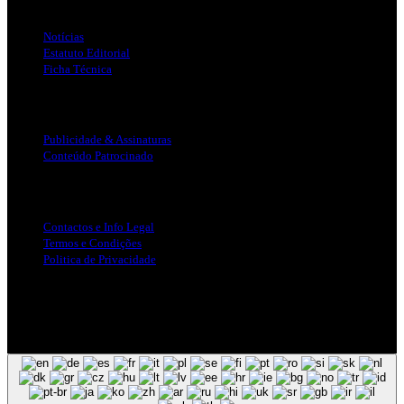
Links Úteis
Notícias
Estatuto Editorial
Ficha Técnica
Publicidade
Publicidade & Assinaturas
Conteúdo Patrocinado
Info Legal
Contactos e Info Legal
Termos e Condições
Politica de Privacidade
Siga-nos nas Redes Sociais
© Copyright 2025, Todos os Direitos Reservados - Terra Ruiva -
Created by Pixart