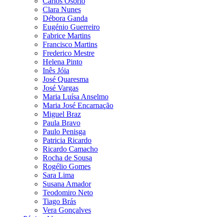
Carlos Osório
Clara Nunes
Débora Ganda
Eugénio Guerreiro
Fabrice Martins
Francisco Martins
Frederico Mestre
Helena Pinto
Inês Jóia
José Quaresma
José Vargas
Maria Luísa Anselmo
Maria José Encarnação
Miguel Braz
Paula Bravo
Paulo Penisga
Patricia Ricardo
Ricardo Camacho
Rocha de Sousa
Rogélio Gomes
Sara Lima
Susana Amador
Teodomiro Neto
Tiago Brás
Vera Gonçalves