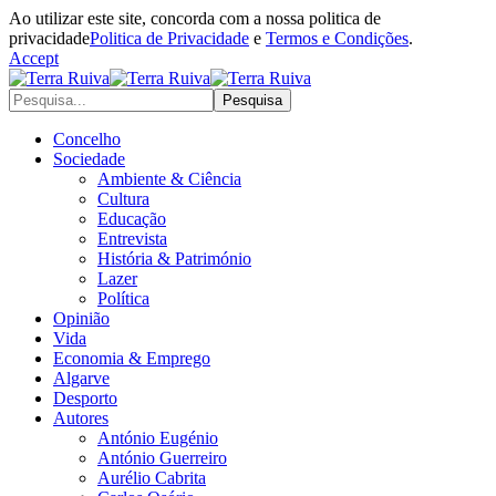
Ao utilizar este site, concorda com a nossa politica de
privacidade
Politica de Privacidade
e
Termos e Condições
.
Accept
Concelho
Sociedade
Ambiente & Ciência
Cultura
Educação
Entrevista
História & Património
Lazer
Política
Opinião
Vida
Economia & Emprego
Algarve
Desporto
Autores
António Eugénio
António Guerreiro
Aurélio Cabrita