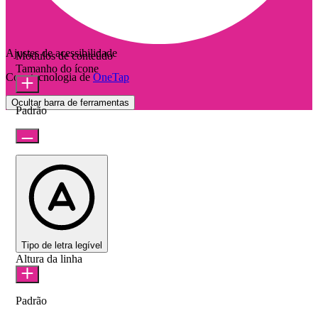
Ajustes de acessibilidade
Módulos de conteúdo
Tamanho do ícone
Com tecnologia de
OneTap
Ocultar barra de ferramentas
Padrão
Tipo de letra legível
Altura da linha
Padrão