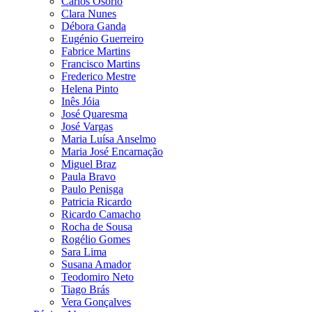
Carlos Osório
Clara Nunes
Débora Ganda
Eugénio Guerreiro
Fabrice Martins
Francisco Martins
Frederico Mestre
Helena Pinto
Inês Jóia
José Quaresma
José Vargas
Maria Luísa Anselmo
Maria José Encarnação
Miguel Braz
Paula Bravo
Paulo Penisga
Patricia Ricardo
Ricardo Camacho
Rocha de Sousa
Rogélio Gomes
Sara Lima
Susana Amador
Teodomiro Neto
Tiago Brás
Vera Gonçalves