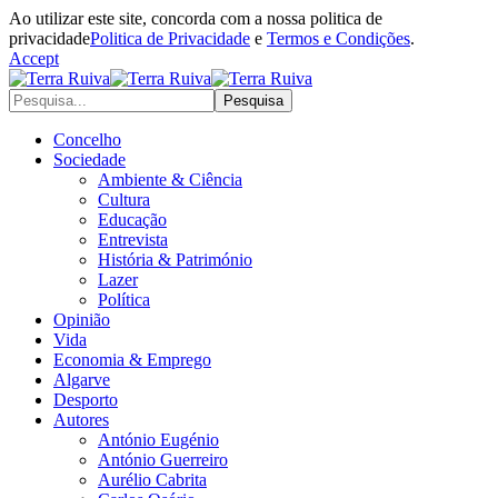
Ao utilizar este site, concorda com a nossa politica de
privacidade
Politica de Privacidade
e
Termos e Condições
.
Accept
Concelho
Sociedade
Ambiente & Ciência
Cultura
Educação
Entrevista
História & Património
Lazer
Política
Opinião
Vida
Economia & Emprego
Algarve
Desporto
Autores
António Eugénio
António Guerreiro
Aurélio Cabrita