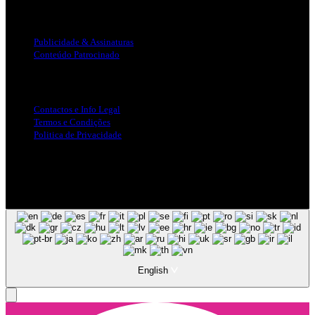
Publicidade
Publicidade & Assinaturas
Conteúdo Patrocinado
Info Legal
Contactos e Info Legal
Termos e Condições
Politica de Privacidade
Siga-nos nas Redes Sociais
© Copyright 2025, Todos os Direitos Reservados - Terra Ruiva -
Created by Pixart
English