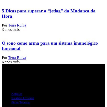
5 Dicas para superar o “jetlag” da Mudança da
Hora
Por
Terra Ruiva
3 anos atrás
O sono como arma para um sistema imunológico
funcional
Por
Terra Ruiva
6 anos atrás
Jornal Local do Concelho de Silves.
Links Úteis
Notícias
Estatuto Editorial
Ficha Técnica