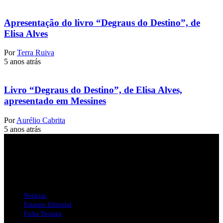
Apresentação do livro “Degraus do Destino”, de
Elisa Alves
Por
Terra Ruiva
5 anos atrás
Livro “Degraus do Destino”, de Elisa Alves,
apresentado em Messines
Por
Aurélio Cabrita
5 anos atrás
Jornal Local do Concelho de Silves.
Links Úteis
Notícias
Estatuto Editorial
Ficha Técnica