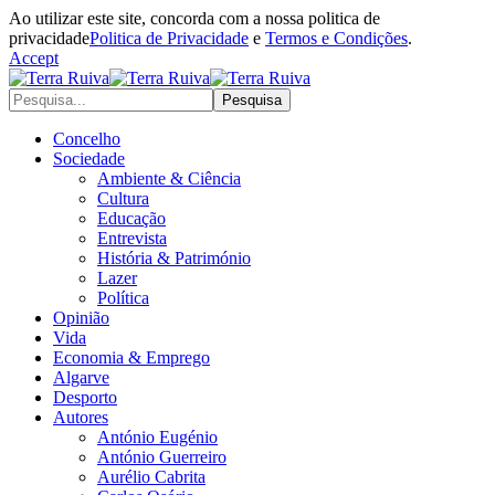
Ao utilizar este site, concorda com a nossa politica de
privacidade
Politica de Privacidade
e
Termos e Condições
.
Accept
Concelho
Sociedade
Ambiente & Ciência
Cultura
Educação
Entrevista
História & Património
Lazer
Política
Opinião
Vida
Economia & Emprego
Algarve
Desporto
Autores
António Eugénio
António Guerreiro
Aurélio Cabrita