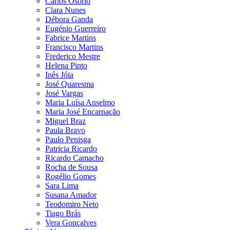
Carlos Osório
Clara Nunes
Débora Ganda
Eugénio Guerreiro
Fabrice Martins
Francisco Martins
Frederico Mestre
Helena Pinto
Inês Jóia
José Quaresma
José Vargas
Maria Luísa Anselmo
Maria José Encarnação
Miguel Braz
Paula Bravo
Paulo Penisga
Patricia Ricardo
Ricardo Camacho
Rocha de Sousa
Rogélio Gomes
Sara Lima
Susana Amador
Teodomiro Neto
Tiago Brás
Vera Gonçalves