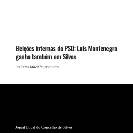
Eleições internas do PSD: Luís Montenegro
ganha também em Silves
Por
Terra Ruiva
4 anos atrás
Jornal Local do Concelho de Silves.