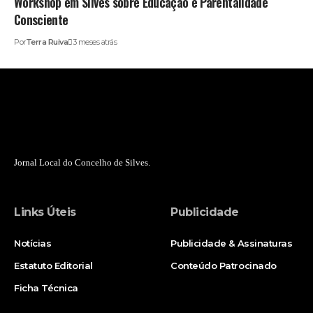
Workshop em Silves sobre Educação e Parentalidade
Consciente
Por
Terra Ruiva
3 meses atrás
Jornal Local do Concelho de Silves.
Links Úteis
Publicidade
Notícias
Publicidade & Assinaturas
Estatuto Editorial
Conteúdo Patrocinado
Ficha Técnica