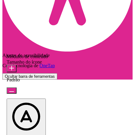
Ajustes de acessibilidade
Módulos de conteúdo
Tamanho do ícone
Com tecnologia de
OneTap
Ocultar barra de ferramentas
Padrão