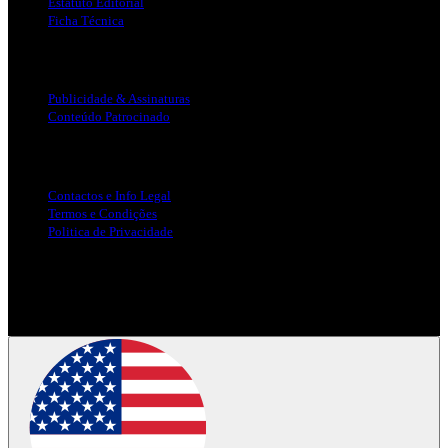
Estatuto Editorial
Ficha Técnica
Publicidade
Publicidade & Assinaturas
Conteúdo Patrocinado
Info Legal
Contactos e Info Legal
Termos e Condições
Politica de Privacidade
Siga-nos nas Redes Sociais
© Copyright 2025, Todos os Direitos Reservados - Terra Ruiva -
Created by Pixart