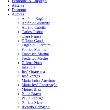
Economia & Emprego
Algarve
Desporto
Autores
António Eugénio
António Guerreiro
Aurélio Cabrita
Carlos Osório
Clara Nunes
Débora Ganda
Eugénio Guerreiro
Fabrice Martins
Francisco Martins
Frederico Mestre
Helena Pinto
Inês Jóia
José Quaresma
José Vargas
Maria Luísa Anselmo
Maria José Encarnação
Miguel Braz
Paula Bravo
Paulo Penisga
Patricia Ricardo
Ricardo Camacho