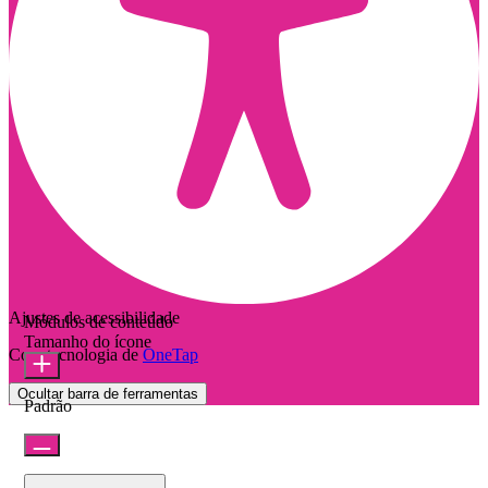
Ajustes de acessibilidade
Módulos de conteúdo
Tamanho do ícone
Com tecnologia de
OneTap
Ocultar barra de ferramentas
Padrão