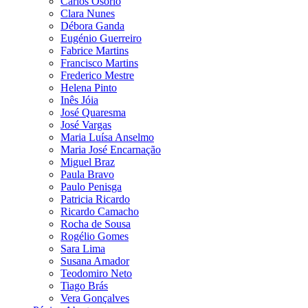
Carlos Osório
Clara Nunes
Débora Ganda
Eugénio Guerreiro
Fabrice Martins
Francisco Martins
Frederico Mestre
Helena Pinto
Inês Jóia
José Quaresma
José Vargas
Maria Luísa Anselmo
Maria José Encarnação
Miguel Braz
Paula Bravo
Paulo Penisga
Patricia Ricardo
Ricardo Camacho
Rocha de Sousa
Rogélio Gomes
Sara Lima
Susana Amador
Teodomiro Neto
Tiago Brás
Vera Gonçalves