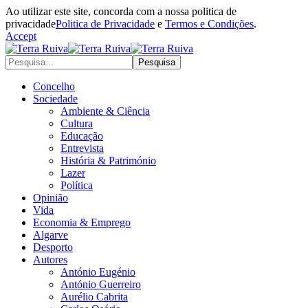
Ao utilizar este site, concorda com a nossa politica de
privacidade
Politica de Privacidade
e
Termos e Condições
.
Accept
Concelho
Sociedade
Ambiente & Ciência
Cultura
Educação
Entrevista
História & Património
Lazer
Política
Opinião
Vida
Economia & Emprego
Algarve
Desporto
Autores
António Eugénio
António Guerreiro
Aurélio Cabrita