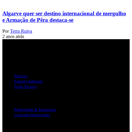
Algarve quer ser destino internacional de mergulho
e Armação de Pêra destaca-se
Por
Terra Ruiva
2 anos atrás
Jornal Local do Concelho de Silves.
Links Úteis
Notícias
Estatuto Editorial
Ficha Técnica
Publicidade
Publicidade & Assinaturas
Conteúdo Patrocinado
Info Legal