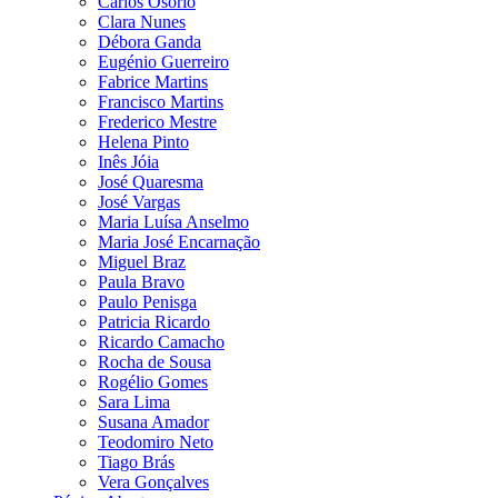
Carlos Osório
Clara Nunes
Débora Ganda
Eugénio Guerreiro
Fabrice Martins
Francisco Martins
Frederico Mestre
Helena Pinto
Inês Jóia
José Quaresma
José Vargas
Maria Luísa Anselmo
Maria José Encarnação
Miguel Braz
Paula Bravo
Paulo Penisga
Patricia Ricardo
Ricardo Camacho
Rocha de Sousa
Rogélio Gomes
Sara Lima
Susana Amador
Teodomiro Neto
Tiago Brás
Vera Gonçalves