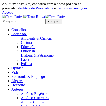
Ao utilizar este site, concorda com a nossa politica de
privacidade
Politica de Privacidade
e
Termos e Condições
.
Accept
Concelho
Sociedade
Ambiente & Ciência
Cultura
Educação
Entrevista
História & Património
Lazer
Política
Opinião
Vida
Economia & Emprego
Algarve
Desporto
Autores
António Eugénio
António Guerreiro
Aurélio Cabrita