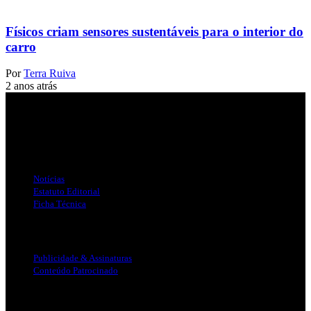
Físicos criam sensores sustentáveis para o interior do
carro
Por
Terra Ruiva
2 anos atrás
Jornal Local do Concelho de Silves.
Links Úteis
Notícias
Estatuto Editorial
Ficha Técnica
Publicidade
Publicidade & Assinaturas
Conteúdo Patrocinado
Info Legal