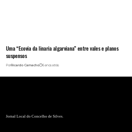
Uma “Ecovia da linaria algarviana” entre vales e planos
suspensos
Por
Ricardo Camacho
6 anos atrás
Jornal Local do Concelho de Silves.