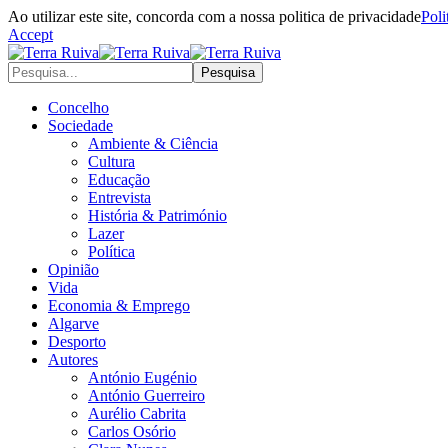
Ao utilizar este site, concorda com a nossa politica de privacidade
Poli
Accept
Concelho
Sociedade
Ambiente & Ciência
Cultura
Educação
Entrevista
História & Património
Lazer
Política
Opinião
Vida
Economia & Emprego
Algarve
Desporto
Autores
António Eugénio
António Guerreiro
Aurélio Cabrita
Carlos Osório