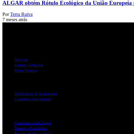
ALGAR obtém Rótulo Ecológico da União Europeia pa
Por
Terra Ruiva
7 meses atrás
Jornal Local do Concelho de Silves.
Links Úteis
Notícias
Estatuto Editorial
Ficha Técnica
Publicidade
Publicidade & Assinaturas
Conteúdo Patrocinado
Info Legal
Contactos e Info Legal
Termos e Condições
Politica de Privacidade