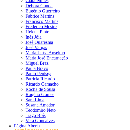
Clara Nunes
Débora Ganda
Eugénio Guerreiro
Fabrice Martins
Francisco Martins
Frederico Mestre
Helena Pinto
Inês Jóia
José Quaresma
José Vargas
Maria Luísa Anselmo
Maria José Encarnação
Miguel Braz
Paula Bravo
Paulo Penisga
Patricia Ricardo
Ricardo Camacho
Rocha de Sousa
Rogélio Gomes
Sara Lima
Susana Amador
Teodomiro Neto
Tiago Brás
Vera Gonçalves
Página Aberta