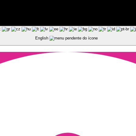
ted by Pixart
English