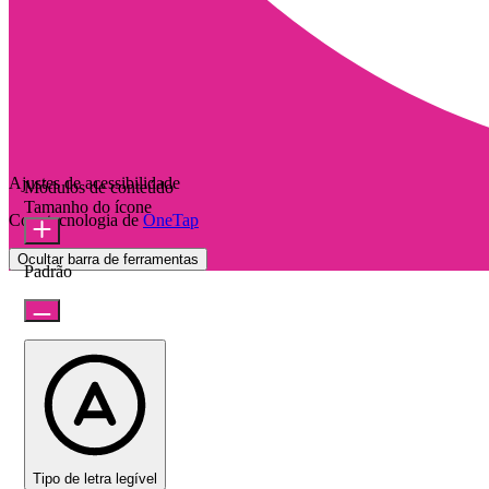
Ajustes de acessibilidade
Módulos de conteúdo
Tamanho do ícone
Com tecnologia de
OneTap
Ocultar barra de ferramentas
Padrão
Tipo de letra legível