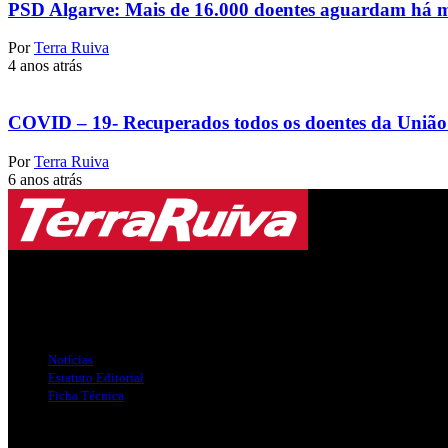
PSD Algarve: Mais de 16.000 doentes aguardam há ma
Por
Terra Ruiva
4 anos atrás
COVID – 19- Recuperados todos os doentes da União 
Por
Terra Ruiva
6 anos atrás
Jornal Local do Concelho de Silves.
Links Úteis
Notícias
Estatuto Editorial
Ficha Técnica
Publicidade