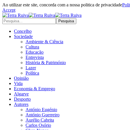
Ao utilizar este site, concorda com a nossa politica de privacidade
Poli
Accept
Concelho
Sociedade
Ambiente & Ciência
Cultura
Educação
Entrevista
História & Património
Lazer
Política
Opinião
Vida
Economia & Emprego
Algarve
Desporto
Autores
António Eugénio
António Guerreiro
Aurélio Cabrita
Carlos Osório