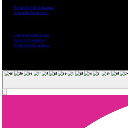
Publicidade & Assinaturas
Conteúdo Patrocinado
Info Legal
Contactos e Info Legal
Termos e Condições
Politica de Privacidade
Siga-nos nas Redes Sociais
© Copyright 2025, Todos os Direitos Reservados - Terra Ruiva - Crea