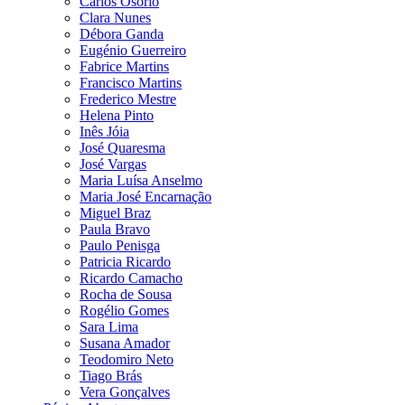
Carlos Osório
Clara Nunes
Débora Ganda
Eugénio Guerreiro
Fabrice Martins
Francisco Martins
Frederico Mestre
Helena Pinto
Inês Jóia
José Quaresma
José Vargas
Maria Luísa Anselmo
Maria José Encarnação
Miguel Braz
Paula Bravo
Paulo Penisga
Patricia Ricardo
Ricardo Camacho
Rocha de Sousa
Rogélio Gomes
Sara Lima
Susana Amador
Teodomiro Neto
Tiago Brás
Vera Gonçalves