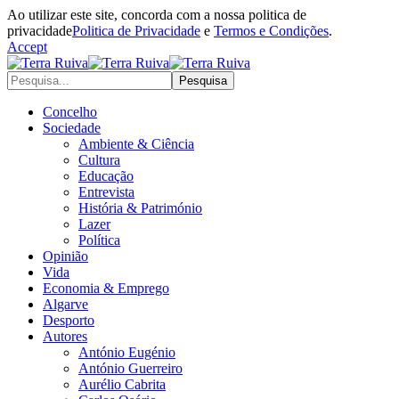
Ao utilizar este site, concorda com a nossa politica de
privacidade
Politica de Privacidade
e
Termos e Condições
.
Accept
Concelho
Sociedade
Ambiente & Ciência
Cultura
Educação
Entrevista
História & Património
Lazer
Política
Opinião
Vida
Economia & Emprego
Algarve
Desporto
Autores
António Eugénio
António Guerreiro
Aurélio Cabrita