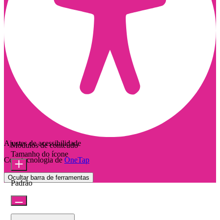
Ajustes de acessibilidade
Módulos de conteúdo
Tamanho do ícone
Com tecnologia de
OneTap
Ocultar barra de ferramentas
Padrão