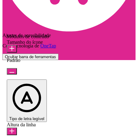
Ajustes de acessibilidade
Módulos de conteúdo
Tamanho do ícone
Com tecnologia de
OneTap
Ocultar barra de ferramentas
Padrão
Tipo de letra legível
Altura da linha