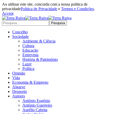
Ao utilizar este site, concorda com a nossa politica de
privacidade
Politica de Privacidade
e
Termos e Condições
.
Accept
Concelho
Sociedade
Ambiente & Ciência
Cultura
Educação
Entrevista
História & Património
Lazer
Política
Opinião
Vida
Economia & Emprego
Algarve
Desporto
Autores
António Eugénio
António Guerreiro
Aurélio Cabrita