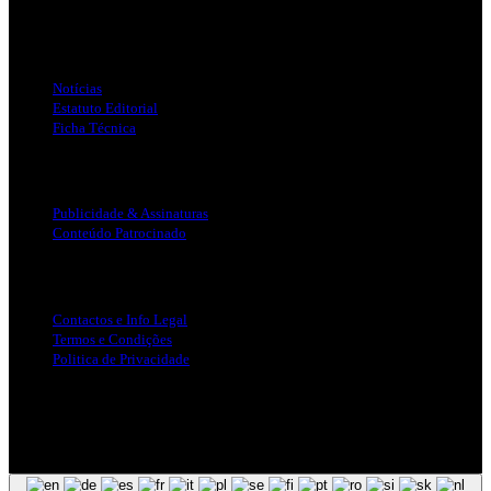
Jornal Local do Concelho de Silves.
Links Úteis
Notícias
Estatuto Editorial
Ficha Técnica
Publicidade
Publicidade & Assinaturas
Conteúdo Patrocinado
Info Legal
Contactos e Info Legal
Termos e Condições
Politica de Privacidade
Siga-nos nas Redes Sociais
© Copyright 2025, Todos os Direitos Reservados - Terra Ruiva -
Created by Pixart