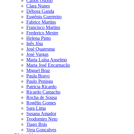
Carlos Osório
Clara Nunes
Débora Ganda
Eugénio Guerreiro
Fabrice Martins
Francisco Martins
Frederico Mestre
Helena Pinto
Inês Jóia
José Quaresma
José Vargas
Maria Luísa Anselmo
Maria José Encarnação
Miguel Braz
Paula Bravo
Paulo Penisga
Patricia Ricardo
Ricardo Camacho
Rocha de Sousa
Rogélio Gomes
Sara Lima
Susana Amador
Teodomiro Neto
Tiago Brás
Vera Gonçalves