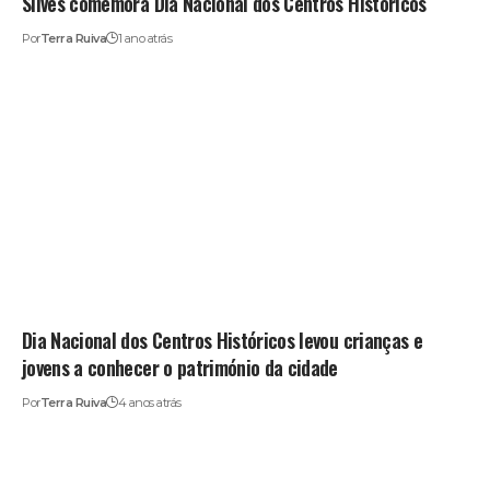
Silves comemora Dia Nacional dos Centros Históricos
Por
Terra Ruiva
1 ano atrás
Dia Nacional dos Centros Históricos levou crianças e
jovens a conhecer o património da cidade
Por
Terra Ruiva
4 anos atrás